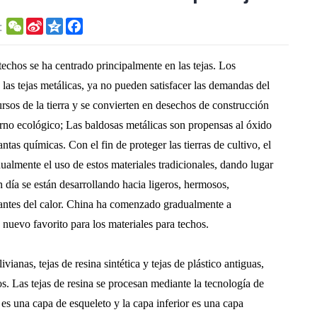
WeChat
Sina
Qzone
Facebook
:
Weibo
echos se ha centrado principalmente en las tejas. Los
 y las tejas metálicas, ya no pueden satisfacer las demandas del
sos de la tierra y se convierten en desechos de construcción
torno ecológico; Las baldosas metálicas son propensas al óxido
antas químicas. Con el fin de proteger las tierras de cultivo, el
almente el uso de estos materiales tradicionales, dando lugar
 día se están desarrollando hacia ligeros, hermosos,
islantes del calor. China ha comenzado gradualmente a
 nuevo favorito para los materiales para techos.
ianas, tejas de resina sintética y tejas de plástico antiguas,
s. Las tejas de resina se procesan mediante la tecnología de
es una capa de esqueleto y la capa inferior es una capa