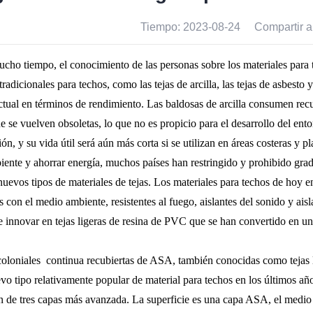
Tiempo: 2023-08-24
Compartir a
cho tiempo, el conocimiento de las personas sobre los materiales para t
tradicionales para techos, como las tejas de arcilla, las tejas de asbesto
tual en términos de rendimiento. Las baldosas de arcilla consumen recur
e se vuelven obsoletas, lo que no es propicio para el desarrollo del en
ión, y su vida útil será aún más corta si se utilizan en áreas costeras y pl
ente y ahorrar energía, muchos países han restringido y prohibido gradu
uevos tipos de materiales de tejas. Los materiales para techos de hoy en
s con el medio ambiente, resistentes al fuego, aislantes del sonido y a
 e innovar en tejas ligeras de resina de PVC que se han convertido en un
coloniales continua recubiertas de ASA,
también conocidas como tejas liv
vo tipo relativamente popular de material para techos en los últimos año
n de tres capas más avanzada. La superficie es una capa ASA, el medio 